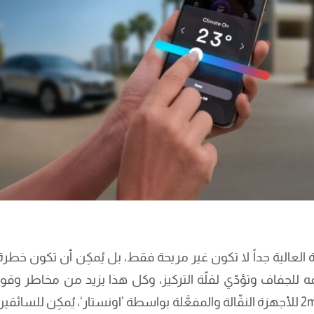
العالية جداً لا تكون غير مريحة فقط، بل يُمكِن أن تكون خطرة
ه للجفاف وتؤدّي لقلّة التركيز، وكل هذا يزيد من مخاطر وقو
myChevrolet، myGMC و2myCadillac للأجهزة النقّالة والمفعَّلة بواسطة ’اونستار‘، ي