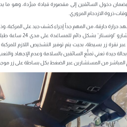
ضمان دخول السائقين إلى مقصورة قيادة مبرَّدة، وهو ما يدعم ا
وقات ذروة الازدحام المروري.
د حرارة حارقة، من المهم جداً إجراء كشف جيد على المركبة، وذلك 
الحرارة المرتفعة. ولهذا، يتوا
عبر نقرة زر بسيطة، بحيث يتم توفير التشخيص اللازم للمركبة م
بحالة جيدة تعني تمتُّع السائقين بالسلامة وعدم الإجهاد والت
م المباشر من المستشارين عبر الضغط بكل بساطة على زر موجود