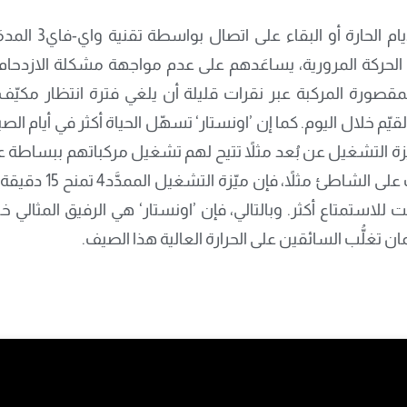
الملاءمة تعني تبر
 الحركة المرورية، يساعَدهم على عدم مواجهة مشكلة الازدحام 
صورة المركبة عبر نقرات قليلة أن يلغي فترة انتظار مكيّف اله
يّم خلال اليوم. كما إن ’اونستار‘ تسهّل الحياة أكثر في أيام ا
يّزة التشغيل عن بُعد مثلاً تتيح لهم تشغيل مركباتهم ببساطة 
ولمن يرغب بتمضية المز
لاستمتاع أكثر. وبالتالي، فإن ’اونستار‘ هي الرفيق المثالي خ
ن تغلُّب السائقين على الحرارة العالية هذا الصيف.