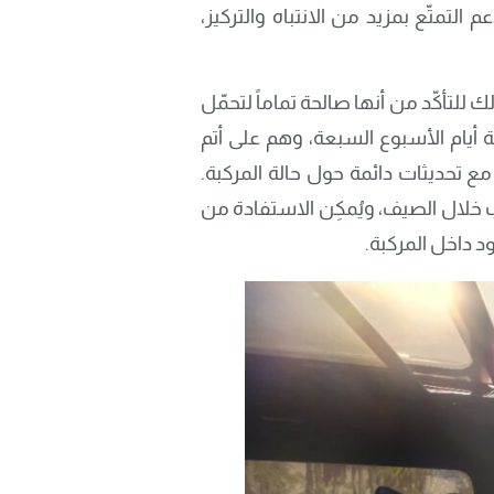
لتمتّع بمزيد من الانتباه والتركيز،
للتأكّد من أنها صالحة تماماً لتحمّل
جد مستشارو ’اونستار‘ بشكل دائم للمساعَدة على مدى 24 ساعة طيلة أيام الأسبوع السبعة، وهم على أتم
ع تحديثات دائمة حول حالة المركبة.
عب خلال الصيف، ويُمكِن الاستفادة من
 داخل المركبة.