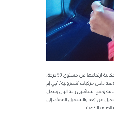
في ظل استمرار ارتفاع درجات الحرارة في المنطقة هذا الصيف وتخطّيها عتبة الـ45 درجة مئوية، مع إمكانية ارتفاعها عن مستوى 50 درجة،
لاسة داخل مركبات ’شفروليه‘، ’جي إم
لاءمة ومنح السائقين راحة البال بفضل
ة في مركباتهم، ومن بينها على سبيل المثال لا الحصر ميّزة التحكّم بالمناخ1، التشغيل عن بُعد والتشغيل الممدَّد، إلى
الصيف اللاهبة.