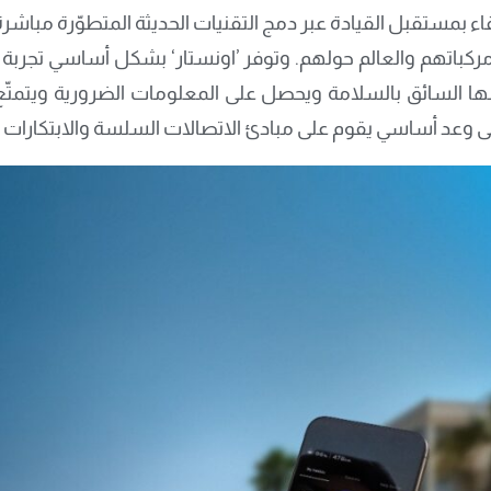
ارتقاء بمستقبل القيادة عبر دمج التقنيات الحديثة المتطوّرة مباشر
مركباتهم والعالم حولهم. وتوفر ’اونستار‘ بشكل أساسي تجربة 
ها السائق بالسلامة ويحصل على المعلومات الضرورية ويتمتّع 
على وعد أساسي يقوم على مبادئ الاتصالات السلسة والابتكارات 