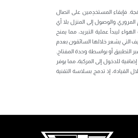
يد المركبة خلال الأيام الحارة أو البقاء على اتصال بواسطة تقنية واي-فاي3 المدمَجة. فإبقاء المستخدِمين على اتصال
المروري والوصول إلى المنزل بلا أي
واء ليبدأ عملية التبريد، مما يمنح
لصيف التي يشعر خلالها السائقون بعدم
عبر التطبيق أو بواسطة وحدة المفتاح.
يد من الوقت على الشاطئ مثلاً، فإن ميّزة التشغيل الممدَّد4 تمنح 15 دقيقة إضافية للدخول إلى المركبة، مما يوفر
لال القيادة، إذ تدمج بسلاسة التقنية